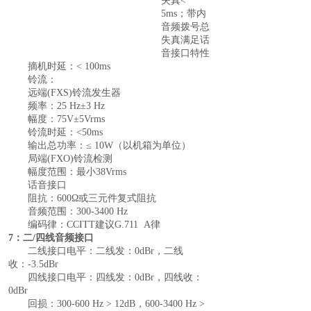
失真
<
5ms
；
带内
音频拨号总
失真满足话
音接口特性
摘机时延
：
< 100ms
铃流：
远端
(FXS)铃流发生器
频率
：
25 Hz±3 Hz
幅度
：
75V±5Vrms
铃流时延
：
<50ms
输出总功率
：
≤ 10W（以机箱为单位）
局端
(FXO)铃流检测
幅度范围
：
最小
38Vrms
话音接口
阻抗
：
600Ω或三元件复式阻抗
音频范围
：
300-3400 Hz
编码律
：
CCITT建议G.711 A律
7：二/四线音频接口
二线接口电平：二线发：
0
dBr，
二线
收：
-3.5
dBr
四线接口电平：四线发：
0
dBr，
四线收：
0
dBr
回损：
300-600 H
z
> 12
dB，
600-3400 H
z
>