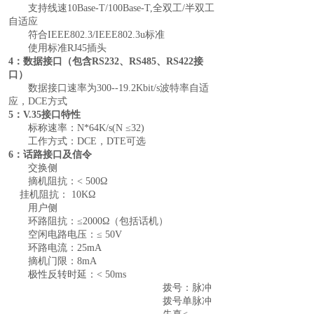
支持线速
10Base-T/100Base-T,全双工/半双工
自适应
符合
IEEE802.3/IEEE802.3u
标准
使用标准
RJ45
插头
4：数据接口
（包含
RS232、RS485、RS422接
口）
数据接口速率为
300
--
19.2
Kbit/s
波特率自适
应，
DCE
方式
5：V.35接口特性
标称速率：
N*64K/s(N ≤32)
工作方式：
DCE，DTE可选
6：话路接口及信令
交换侧
摘机阻抗
：
< 500Ω
挂机阻抗
：
10KΩ
用户侧
环路阻抗
：
≤2000Ω（包括话机）
空闲电路电压
：
≤ 50V
环路电流
：
25mA
摘机门限
：
8mA
极性反转时延
：
< 50ms
拨号
：
脉冲
拨号单脉冲