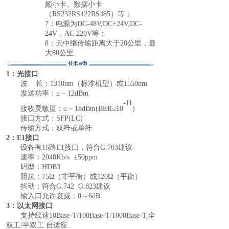
频小卡、数据小卡
（RS232RS422RS485
）
等；
7
：电源为
DC-48V,DC+24V,DC-
24V
，
AC 220V等；
8
：无中继传输距离大于
20公里，最
大
8
0公里.
1：光接口
波
长：
1310
nm
（标准机型）或
1550
nm
发送功率：
≥－12
dBm
-11
接收灵敏度：
≤－
18dBm(BER
≤
10
)
接口方式：
SFP(LC
)
传输方式：双纤或单纤
2：
E1
接口
设备有
16
路
E1
接口，符合
G
.
703
建议
速率：
2048
Kb/s
±
50ppm
码型：
HDB3
阻抗：
75Ω（非平衡）或120Ω（平衡）
抖动：符合
G.742 G.823
建议
输入口允许衰减：
0～6
dB
3：以太网接口
支持线速
10Base-T/100Base-T/100
0
Base-T,全
双工/半双工 自适应