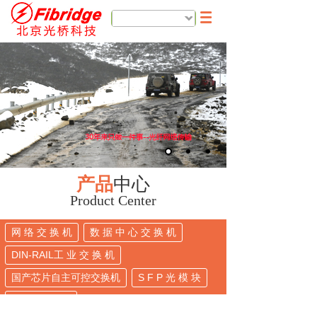
简体中文
产品
中心
Product Center
网 络 交 换 机
数 据 中 心 交 换 机
DIN-RAIL工 业 交 换 机
国产芯片自主可控交换机
S F P 光 模 块
通信产品系列