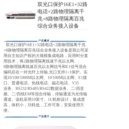
双光口保护16E1+32路
电话+2路物理隔离千
兆+8路物理隔离百兆
综合业务接入设备
双光口保护
16
E1+
32
路电话+2路物理隔离千兆
+
8
路物理隔离百兆综合业务接入设备
是我公司采
用自主知识产权的大规模集成电路，应用时分复
用技术，将2路物理隔离线速千兆以太网、
8
路物理隔离线速百兆以太网信号和
E1
信号混合
编码后在一对光纤上传输,光口支持1+1保护。实
现10/100/1000M以太网、
10/100M
以太网、
E1
接
口、普通电话、热线电话、磁石电话、V35
业务、RS232/RS485/RS422数据业务、二/四音
频、二/四线EM等混合传输，传输通道为光传输
通道。该机采用19英寸、1U机框设计，集成度
高，体积小，功耗低，工作可靠，安装使用方
便。