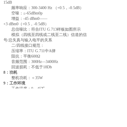
15
dB
频率响应：
300-3400 H
z
（
+0.5，-0.5
dB
）
空噪：
≤-65
dBm0p
增益：
-45
dBm0
——
+3
dBm0
（
+0.5，-0.5
dB
）
总信噪比：符合
ITU G.713样板如图所示
模拟（四线至四线或二线至二线）信道的信
号
/总失真与输入电平的关系
二
/四线接口规范：
压缩率：
ITU G.711中A律
阻抗：平衡
600Ω
音频范围：
300Hz―3400Hz
回波损耗：不低于
18Db
8：功耗
整机功耗：＜
35
W
9：工作环境
工作温度：
0～45℃
相对湿度：
≤95%（25℃时）
大气压力：
70～106Kpa
产品名
双光口保护
16
E1+
32
路电话
+2路物
称
理隔离千兆+
8
路物理隔离百兆综合
业务接入设备