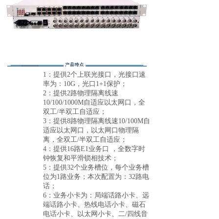
1：提供2个上联光接口，光接口速
率为：
10
G，光口1+1保护；
2
：提供
2路物理隔离线速
10/100
/1000
M
自适应以太网口，全
双工
/半双工自适应；
3：提供
8
路物理隔离线速
10/100M
自
适应以太网口，以太网口物理隔
离，全双工
/半双工自适应；
4
：提供
16
路
E1
业务口
，全数字时
钟恢复和平滑锁相技术；
5
：提供
32
个业务槽位，每个业务槽
位为
1
路业务；本次配置为：
3
2
路电
话；
6
：业务小卡为：局端话路小卡、远
端话路小卡、热线电话小卡、磁石
电话小卡、以太网小卡、二
/四线音