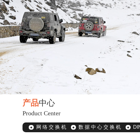
产品
中心
Product Center
网 络 交 换 机
数 据 中 心 交 换 机
DI