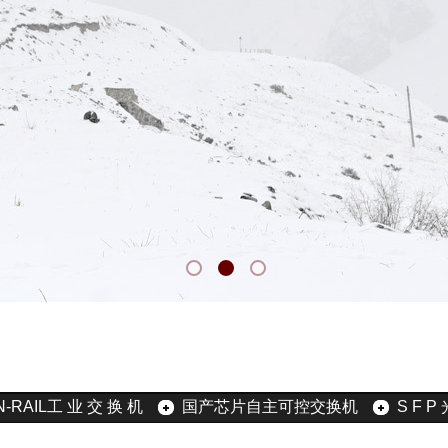
N-RAIL工 业 交 换 机
国产芯片自主可控交换机
S F P