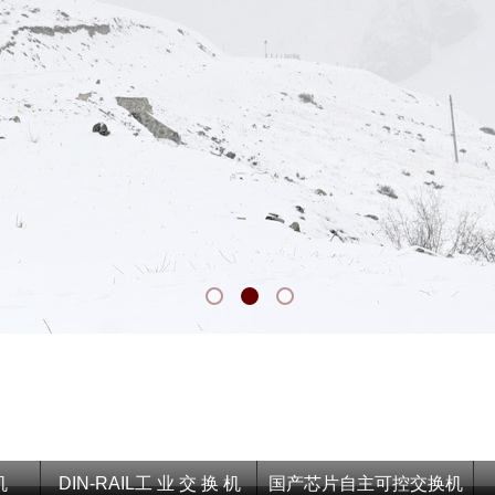
机
DIN-RAIL工 业 交 换 机
国产芯片自主可控交换机