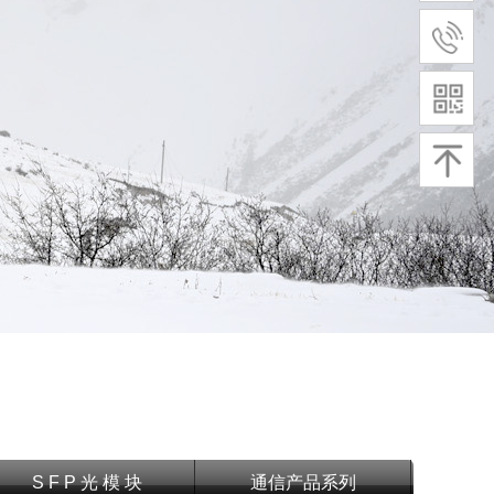
S F P 光 模 块
通信产品系列