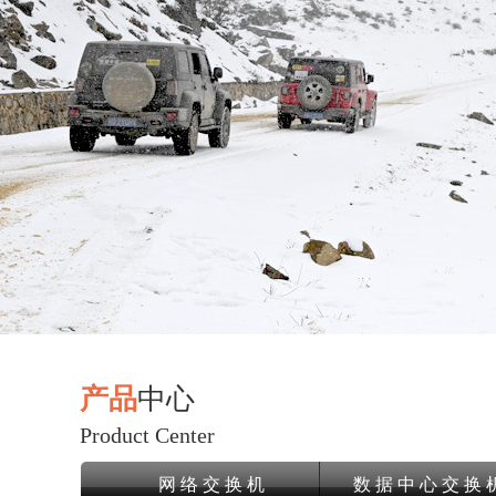
产品
中心
Product Center
网 络 交 换 机
数 据 中 心 交 换 