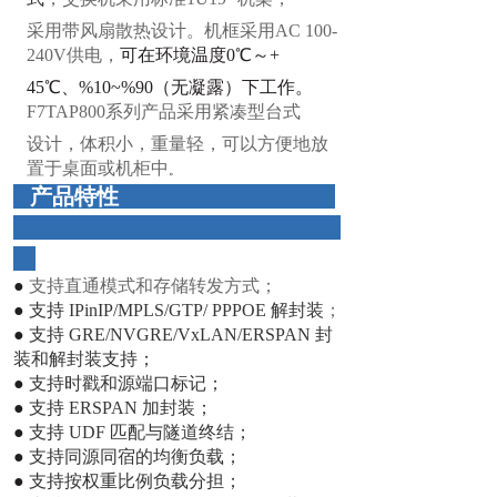
采用带
风扇散热
设计。机框采用AC 100-
240V供电，
可
在
环
境温度
0℃～+
45℃、%10~%90（无凝露）下工作。
F7TAP800
系列产品采
用紧
凑
型台式
设计，体积小，
重量轻，可以方便地放
置于桌面或机柜中
。
产品特性
●
支持直通模式和存储转发方式；
●
支持 IPinIP/MPLS/GTP/ PPPOE 解封装
；
●
支持 GRE/NVGRE/VxLAN/ERSPAN 封
装和解封装支持
；
●
支持时戳和源端口标记；
●
支持 ERSPAN 加封装；
●
支持 UDF 匹配与隧道终结；
●
支持同源同宿的均衡负载；
●
支持按权重比例负载分担；