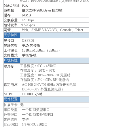
电口：
10/100/1000MBase-T(X)自适应以太网RJ45口
MAC 地址
96K
巨型帧
最大支持
9600Bytes
巨型帧
缓存
64MB
交换容量
12.8Tbps
包转发率
9.52Gpps
网管
Web、SNMP V1/V2/V3、Console、Telnet
光学特性
光接口
QSFP56
光纤芯数
单/双芯传输
工作波长
1310nm/1550nm（850nm）
光纤模式
单模/多模
环境特性
工作温度：0℃～4550℃
温湿度
存储温度：-
20℃～70℃
工作湿度：10%～90% RH 无凝结
存储湿度：5%～9
5% RH 无凝结
额定电压
AC 100-240V/50-60Hz 内置开关电源，
DC-40--60V 外置直流电源）
MTBF
≥100000 小时
硬件配置
扩展子卡
无
串口类型
一个RJ45类型串口
外管理口
一个RJ45带外管理口
带内管理
支持
USB 端口
1个标准USB端口