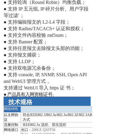
●
支持轮询（Round Robin）均衡负载；
●
支持 IP 五元组, IP 碎片分析、用户字段
等过滤‘；
●
支持编辑报文的 L2-L4 字段；
●
支持 Radius/TACACS+ 认证和授权；
●
支持文件内容校验 md5sum；
●
支持 Banner 配置；
●
支持任意报文去除报文头部的功能；
●
支持报文捕获；
●
支持 LLDP；
●
支持双电源冗余备份；
●
支持 console, IP, SNMP, SSH, Open API
and WebUI 管理方式，
支持通过 WebUI 导入 https 证 书；
●
产品
具有入网资格证书
;
技术规格
网络特性
以太网协
符合IEEE802.3/802.3u/802.3x/802.3Z/802.3AB 存储转发
议
方式
流量控制
IEEE802.3x 流控、背压流控
网络接口
光口
：
200GE QSFP56