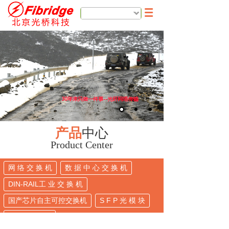
简体中文
产品
中心
Product Center
网 络 交 换 机
数 据 中 心 交 换 机
DIN-RAIL工 业 交 换 机
国产芯片自主可控交换机
S F P 光 模 块
通信产品系列