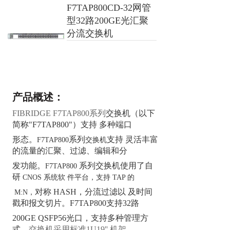
F7TAP800CD-32网管
型32路200GE光汇聚
分流交换机
产品概述：
FIBRIDGE F7TAP800系列
交换机（以下
简称
"F7TAP800"）支持 多种端口
形态。
系列
支持
灵活丰富
F7TAP800
交换机
的流量的汇聚、过滤、编辑和分
发功能。
系列交换机使用了自
F7TAP800
研
CNOS 系统软 件平台，支持 TAP 的
对
称 HASH，
分流过滤以 及时间
M:N，
戳和报文切片。
F7TAP800支持32路
200GE
QSFP56光口，
支持多种管理方
式
，交换机采用标
准1U19'' 机架，